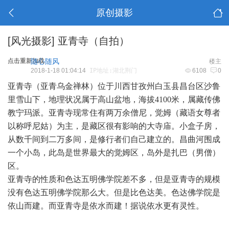
原创摄影
[风光摄影]
亚青寺（自拍）
点击重新加载
随心随风
楼主
2018-1-18 01:04:14
IP地址:湖北荆门
6108
0
亚青寺（亚青乌金禅林）位于川西甘孜州白玉县昌台区沙鲁
里雪山下，地理状况属于高山盆地，海拔4100米，属藏传佛
教宁玛派。亚青寺现常住有两万余僧尼，觉姆（藏语女尊者
以称呼尼姑）为主，是藏区很有影响的大寺庙。小盒子房，
从数千间到二万多间，是修行者们自己建立的。昌曲河围成
一个小岛，此岛是世界最大的觉姆区，岛外是扎巴（男僧）
区。
亚青寺的性质和色达五明佛学院差不多，但是亚青寺的规模
没有色达五明佛学院那么大。但是比色达美。色达佛学院是
依山而建。而亚青寺是依水而建！据说依水更有灵性。