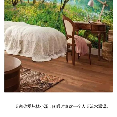
听说你爱丛林小溪，闲暇时喜欢一个人听流水潺潺。