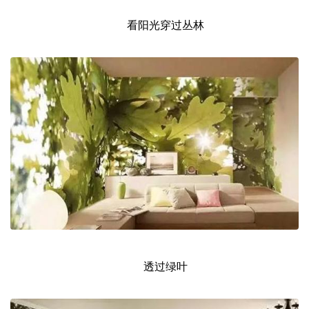
看阳光穿过丛林
透过绿叶