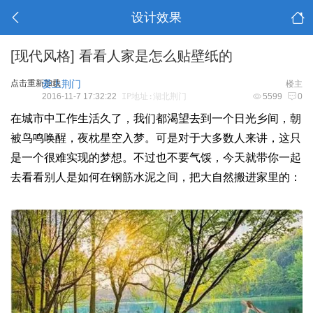
设计效果
[现代风格]
看看人家是怎么贴壁纸的
点击重新加载
爱上荆门
楼主
2016-11-7 17:32:22
IP地址:湖北荆门
5599
0
在城市中工作生活久了，我们都渴望去到一个日光乡间，朝
被鸟鸣唤醒，夜枕星空入梦。可是对于大多数人来讲，这只
是一个很难实现的梦想。不过也不要气馁，今天就带你一起
去看看别人是如何在钢筋水泥之间，把大自然搬进家里的：