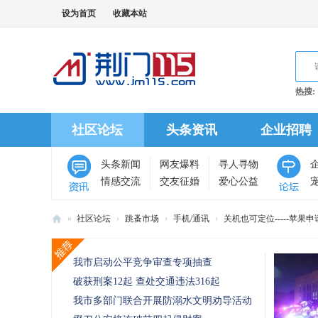
设为首页
收藏本站
热搜:
社区论坛
头条资讯
企业招聘
头条新闻
网友爆料
寻人寻物
情感交流
交友征婚
爱心公益
»
社区论坛
›
跳蚤市场
›
手机/通讯
›
关机也可定位-----苹果申请
荆
推荐主题
门
我市启动公平竞争审查专项抽查
11
破获刑案12起 查处交通违法316起
5
我市多部门联合开展防溺水文明劝导活动