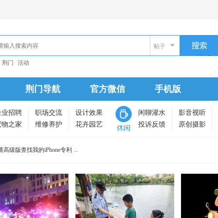
帖子
搜索
荆门
活动
荆门导航
官方微信
手机版
企业招聘
职场交流
设计效果
闲聊灌水
影音视听
宠物之家
维修养护
花卉园艺
投诉反馈
原创摄影
高级版查找我的iPhone专利 ...