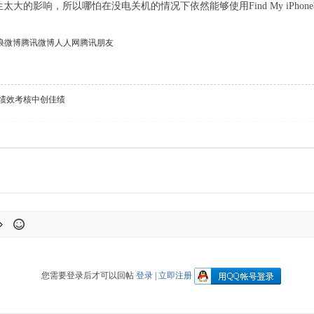
生太大的影响，所以哪怕在没电关机的情况下依然能够使用Find My iPho
浪微博
腾讯微博
人人网
腾讯朋友
绩效考核中创佳绩
您需要登录后才可以回帖
登录
|
立即注册