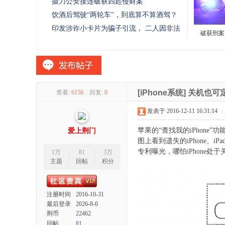
掇刀公安接连破获四起侵财案
网
饮酒后驾驶“两轮车”，到底算不算酒驾？
印发涉诈小卡片为骗子引流， 二人因非法
破获刑案
利
[iPhone系统]
关机也可定
查看:
6156
|
回复:
0
发表于 2016-12-11 16:31:14
|
苹果的“查找我的iPhone”
爱上荆门
图上看到遗失的iPhone、
专利曝光，哪怕iPhone处于关
1万
81
3万
主题
回帖
积分
注册时间
2016-10-31
最后登录
2026-8-6
荆币
22462
回帖
81