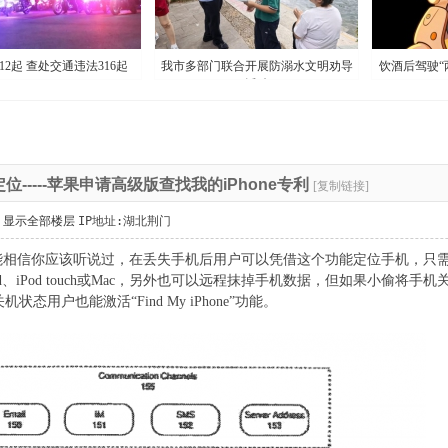
12起 查处交通违法316起
我市多部门联合开展防溺水文明劝导
饮酒后驾驶“
活动
位-----苹果申请高级版查找我的iPhone专利
[复制链接]
显示全部楼层
IP地址:湖北荆门
功能相信你应该听说过，在丢失手机后用户可以凭借这个功能定位手机，只需登陆iCl
iPad、iPod touch或Mac，另外也可以远程抹掉手机数据，但如果小偷
机状态用户也能激活“Find My iPhone”功能。