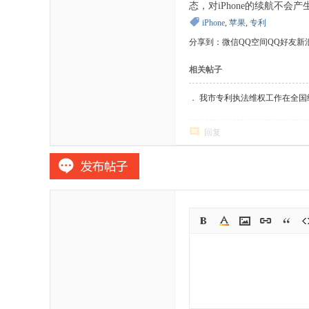
态，对iPhone的续航不会产
iPhone
,
苹果
,
专利
分享到：
微信
QQ空间
QQ好友
新
相关帖子
．
我市专利执法维权工作在全国
回复