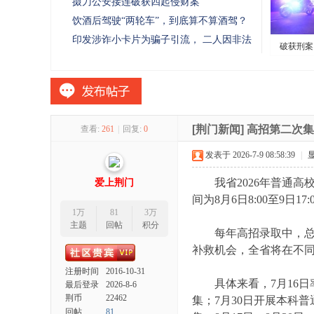
掇刀公安接连破获四起侵财案
网
饮酒后驾驶“两轮车”，到底算不算酒驾？
印发涉诈小卡片为骗子引流， 二人因非法
破获刑案
利
[荆门新闻]
高招第二次集
查看:
261
|
回复:
0
发表于 2026-7-9 08:58:39
|
我省2026年普通高
爱上荆门
间为8月6日8:00至9
1万
81
3万
主题
回帖
积分
每年高招录取中，总有
补救机会，全省将在不同时
注册时间
2016-10-31
具体来看，7月16日率
最后登录
2026-8-6
荆币
22462
集；7月30日开展本科
回帖
81