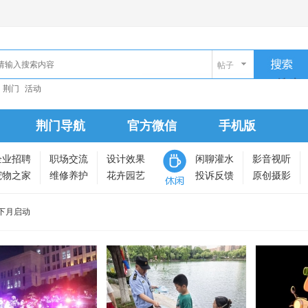
帖子
搜索
荆门
活动
荆门导航
官方微信
手机版
企业招聘
职场交流
设计效果
闲聊灌水
影音视听
宠物之家
维修养护
花卉园艺
投诉反馈
原创摄影
下月启动