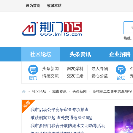
设为首页
收藏本站
热搜:
社区论坛
头条资讯
企业招聘
头条新闻
网友爆料
寻人寻物
情感交流
交友征婚
爱心公益
»
社区论坛
›
城市资讯
›
头条新闻
›
高招第二次集中志愿填报
荆
推荐主题
门
我市启动公平竞争审查专项抽查
11
破获刑案12起 查处交通违法316起
5
我市多部门联合开展防溺水文明劝导活动