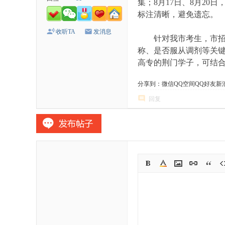
集；8月17日、8月2
标注清晰，避免遗忘。
收听TA
发消息
针对我市考生，市招考
称、是否服从调剂等关
高专的荆门学子，可结合
分享到：
微信
QQ空间
QQ好友
新
回复