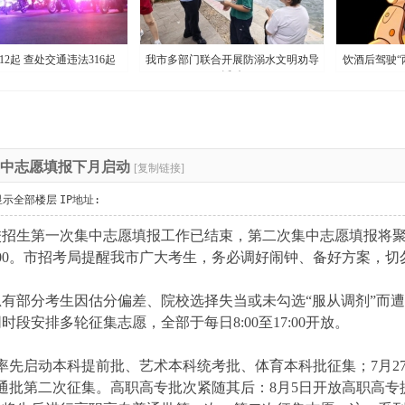
12起 查处交通违法316起
我市多部门联合开展防溺水文明劝导
饮酒后驾驶“
活动
中志愿填报下月启动
[复制链接]
显示全部楼层
IP地址:
校招生第一次集中志愿填报工作已结束，第二次集中志愿填报将
日17:00。市招考局提醒我市广大考生，务必调好闹钟、备好方案，
部分考生因估分偏差、院校选择失当或未勾选“服从调剂”而遭
段安排多轮征集志愿，全部于每日8:00至17:00开放。
先启动本科提前批、艺术本科统考批、体育本科批征集；7月2
普通批第二次征集。高职高专批次紧随其后：8月5日开放高职高